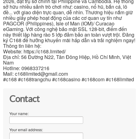
2026, đặt trụ sở chính tại Philippine và Cambodia. Hệ thống
sở hữu nhiều sảnh trò chơi như: casino, nổ hũ, bắn cá, lô
đề... với giao diện trực quan, dễ nhìn. Thương hiệu nắm giữ
nhiều giấy phép hoạt động của các cơ quan uy tín như
PAGCOR (Philippines), Isle of Man (IOM)/ Curacao
eGaming. Với công nghệ bảo mật SSL 128-bit, điểm đến
này thiết lập hàng rào 5 lớp đảm bảo an toàn vượt trội. Đăng
ký C168 để hưởng khuyến mãi hấp dẫn và trải nghiệm ngay!
Thông tin liên hệ:
Website: https://c168.limited/
Địa chỉ: 56 Đường N22, Tân Đông Hiệp, Hồ Chí Minh, Việt
Nam
Hotline: 0968337216
Mail: c168limited@gmail.com
#c168 #c168trangchu #c168casino #c168com #c168limited
Contact
Your name:
Your email address: