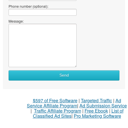
Phone number (optional):
Message:
What
Send
to
sell
What
$597 of Free Software
|
Targeted Traffic
|
Ad
to
Service Affiliate Program
|
Ad Submission Service
buy
|
Traffic Affiliate Program
|
Free Ebook
|
List of
Classified Ad Sites
|
Pro Marketing Software
Stuff