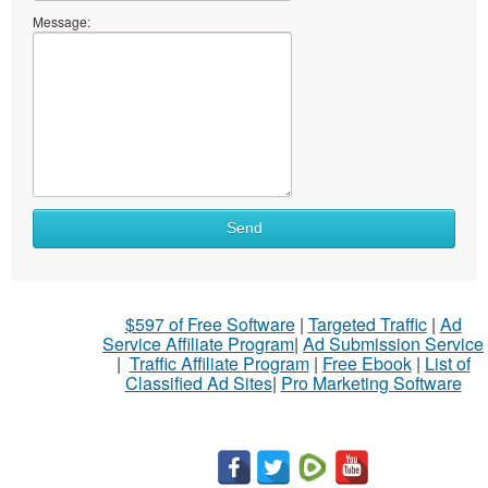
Message:
What
Send
to
sell
What
$597 of Free Software
|
Targeted Traffic
|
Ad
to
Service Affiliate Program
|
Ad Submission Service
buy
|
Traffic Affiliate Program
|
Free Ebook
|
List of
Classified Ad Sites
|
Pro Marketing Software
Stuff
Name
City