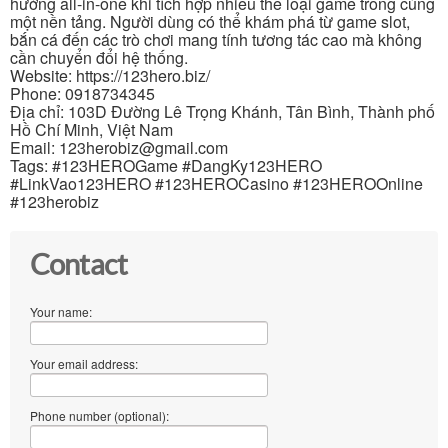
hướng all-in-one khi tích hợp nhiều thể loại game trong cùng
một nền tảng. Người dùng có thể khám phá từ game slot,
bắn cá đến các trò chơi mang tính tương tác cao mà không
cần chuyển đổi hệ thống.
Website: https://123hero.biz/
Phone: 0918734345
Địa chỉ: 103D Đường Lê Trọng Khánh, Tân Bình, Thành phố
Hồ Chí Minh, Việt Nam
Email: 123herobiz@gmail.com
Tags: #123HEROGame #DangKy123HERO
#LinkVao123HERO #123HEROCasino #123HEROOnline
#123herobiz
Contact
Your name:
Your email address:
Phone number (optional):