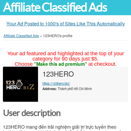
Affiliate Classified Ads
Your Ad Posted to 1000's of Sites Like This Automatically
Affiliate Classified Ads
»
123HERO's profile
Your ad featured and highlighted at the top of your
category for 90 days just $5.
"Make this ad premium"
Choose
at checkout.
123HERO
https://123hero.biz/
Address:
Thành phố Hồ Chí Minh
User description
123HERO mang đến trải nghiệm giải trí trực tuyến theo