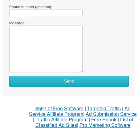
Phone number (optional):
Message:
What
Send
to
sell
What
$597 of Free Software
|
Targeted Traffic
|
Ad
to
Service Affiliate Program
|
Ad Submission Service
buy
|
Traffic Affiliate Program
|
Free Ebook
|
List of
Classified Ad Sites
|
Pro Marketing Software
Stuff