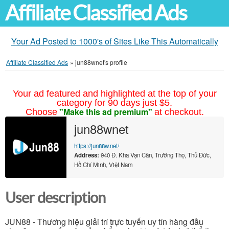
Affiliate Classified Ads
Your Ad Posted to 1000's of Sites Like This Automatically
Affiliate Classified Ads
»
jun88wnet's profile
Your ad featured and highlighted at the top of your
category for 90 days just $5.
"Make this ad premium"
Choose
at checkout.
jun88wnet
https://jun88w.net/
Address:
940 Đ. Kha Vạn Cân, Trường Thọ, Thủ Đức,
Hồ Chí Minh, Việt Nam
User description
JUN88 - Thương hiệu giải trí trực tuyến uy tín hàng đầu