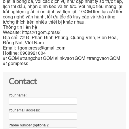
biệt là bóng đá, với các dịch vụ như cập nhật tỷ số trực tiếp,
lịch thi đấu, nhận định kèo và tin tức. Với mục tiêu mang lại
trải nghiệm giải trí ổn định và tiện lợi, 1GOM liên tục cải tiến
công nghệ vận hành, tối ưu tốc độ truy cập và khả năng
tương thích trên nhiều thiết bị khác nhau.
Thông tin liên hệ
Website: https://1gom.press/
Địa chỉ: 72 Đ. Phan Đình Phùng, Quang Vinh, Biên Hòa,
Đồng Nai, Việt Nam
Email: 1gompress@gmail.com
Hotline: 0968921004
#1GOM #trangchu1GOM #linkvao1GOM #trangvao1GOM
#1gompress
Contact
Your name:
Your email address:
Phone number (optional):