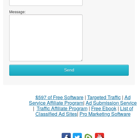
Message:
What
Send
to
sell
What
$597 of Free Software
|
Targeted Traffic
|
Ad
to
Service Affiliate Program
|
Ad Submission Service
buy
|
Traffic Affiliate Program
|
Free Ebook
|
List of
Classified Ad Sites
|
Pro Marketing Software
Stuff
Name