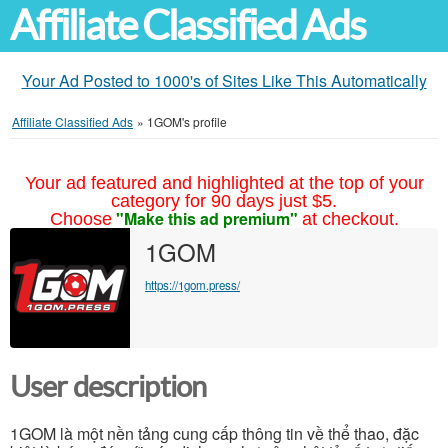
Affiliate Classified Ads
Your Ad Posted to 1000's of Sites Like This Automatically
Affiliate Classified Ads
»
1GOM's profile
Your ad featured and highlighted at the top of your
category for 90 days just $5.
"Make this ad premium"
Choose
at checkout.
1GOM
https://1gom.press/
User description
1GOM là một nền tảng cung cấp thông tin về thể thao, đặc