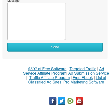
Message:
What
Send
to
sell
What
$597 of Free Software
|
Targeted Traffic
|
Ad
to
Service Affiliate Program
|
Ad Submission Service
buy
|
Traffic Affiliate Program
|
Free Ebook
|
List of
Classified Ad Sites
|
Pro Marketing Software
Stuff
Name
City