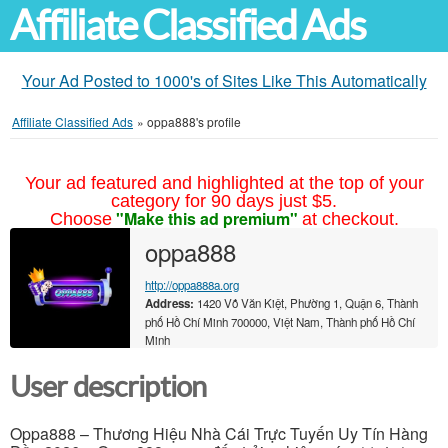
Affiliate Classified Ads
Your Ad Posted to 1000's of Sites Like This Automatically
Affiliate Classified Ads
»
oppa888's profile
Your ad featured and highlighted at the top of your
category for 90 days just $5.
"Make this ad premium"
Choose
at checkout.
oppa888
http://oppa888a.org
Address:
1420 Võ Văn Kiệt, Phường 1, Quận 6, Thành
phố Hồ Chí Minh 700000, Việt Nam, Thành phố Hồ Chí
Minh
User description
Oppa888 – Thương Hiệu Nhà Cái Trực Tuyến Uy Tín Hàng