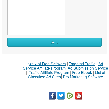
What
Send
to
sell
What
$597 of Free Software
|
Targeted Traffic
|
Ad
to
Service Affiliate Program
|
Ad Submission Service
buy
|
Traffic Affiliate Program
|
Free Ebook
|
List of
Classified Ad Sites
|
Pro Marketing Software
Stuff
Name
City
Fill