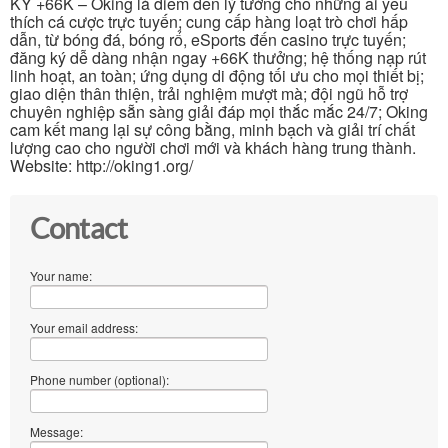
KÝ +66K – Oking là điểm đến lý tưởng cho những ai yêu
thích cá cược trực tuyến; cung cấp hàng loạt trò chơi hấp
dẫn, từ bóng đá, bóng rổ, eSports đến casino trực tuyến;
đăng ký dễ dàng nhận ngay +66K thưởng; hệ thống nạp rút
linh hoạt, an toàn; ứng dụng di động tối ưu cho mọi thiết bị;
giao diện thân thiện, trải nghiệm mượt mà; đội ngũ hỗ trợ
chuyên nghiệp sẵn sàng giải đáp mọi thắc mắc 24/7; Oking
cam kết mang lại sự công bằng, minh bạch và giải trí chất
lượng cao cho người chơi mới và khách hàng trung thành.
Website: http://oking1.org/
Contact
Your name:
Your email address:
Phone number (optional):
Message: