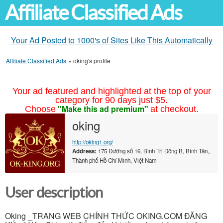
Affiliate Classified Ads
Your Ad Posted to 1000's of Sites Like This Automatically
Affiliate Classified Ads
»
oking's profile
Your ad featured and highlighted at the top of your
category for 90 days just $5.
"Make this ad premium"
Choose
at checkout.
oking
http://oking1.org/
Address:
175 Đường số 16, Bình Trị Đông B, Bình Tân,,
Thành phố Hồ Chí Minh, Việt Nam
User description
Oking _TRANG WEB CHÍNH THỨC OKING.COM ĐĂNG