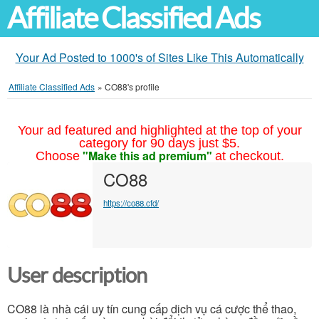
Affiliate Classified Ads
Your Ad Posted to 1000's of Sites Like This Automatically
Affiliate Classified Ads
»
CO88's profile
Your ad featured and highlighted at the top of your
category for 90 days just $5.
"Make this ad premium"
Choose
at checkout.
CO88
https://co88.cfd/
User description
CO88 là nhà cái uy tín cung cấp dịch vụ cá cược thể thao,