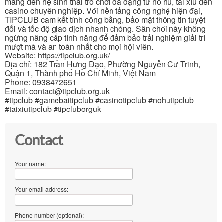
mang đến hệ sinh thái trò chơi đa dạng từ nổ hũ, tài xỉu đến
casino chuyên nghiệp. Với nền tảng công nghệ hiện đại,
TIPCLUB cam kết tính công bằng, bảo mật thông tin tuyệt
đối và tốc độ giao dịch nhanh chóng. Sân chơi này không
ngừng nâng cấp tính năng để đảm bảo trải nghiệm giải trí
mượt mà và an toàn nhất cho mọi hội viên.
Website: https://tipclub.org.uk/
Địa chỉ: 182 Trần Hưng Đạo, Phường Nguyễn Cư Trinh,
Quận 1, Thành phố Hồ Chí Minh, Việt Nam
Phone: 0938472651
Email: contact@tipclub.org.uk
#tipclub #gamebaitipclub #casinotipclub #nohutipclub
#taixiutipclub #tipcluborguk
Contact
Your name:
Your email address:
Phone number (optional):