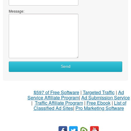
Message:
What
Send
to
sell
What
$597 of Free Software
|
Targeted Traffic
|
Ad
to
Service Affiliate Program
|
Ad Submission Service
buy
|
Traffic Affiliate Program
|
Free Ebook
|
List of
Classified Ad Sites
|
Pro Marketing Software
Stuff
Name