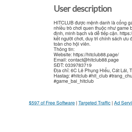
User description
HITCLUB được mệnh danh là cổng game
nhiều trò chơi quen thuộc như game b
định, minh bạch và dễ tiếp cận. https:/
kết người chơi, duy trì chính sách ưu đ
toàn cho hội viên.
Thông tin:
Website: https://hitclub88.page/
Email: contact@hitclub88.page
SĐT: 0339783719
Địa chỉ: 6C Lê Phụng Hiểu, Cát Lái,
Hastag: #hitclub #hit_club #trang_chu
#game_bai_hitclub
$597 of Free Software
|
Targeted Traffic
|
Ad Servi