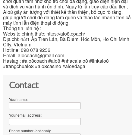
chơi quan tâm nhờ kho trò chơi đa dạng, giao diện hiện đại
và dịch vụ vận hành ổn định. Ngay từ lần truy cập đầu tiên,
Alo8 gây ấn tượng với thiết kế thân thiện, bố cục rõ ràng,
giúp người chơi dễ dàng làm quen và thao tác nhanh trên cả
máy tính lẫn điện thoại di động.
Thông tin liên hệ :
Website chính thức: https://alo8.coach/
Địa chỉ: 4/21 Ấp Tiền Lân, Bà Điểm, Hóc Môn, Ho Chi Minh
City, Vietnam
Hotline: 098 078 9236
Email: alocoach@gmail.com
Hastag : #alo8coach #alo8 #nhacaialo8 #linkalo8
#trangchualo8 #alo8casino #alo8daga
Contact
Your name:
Your email address:
Phone number (optional):