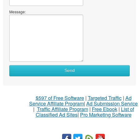
Message:
What
Send
to
sell
What
$597 of Free Software
|
Targeted Traffic
|
Ad
to
Service Affiliate Program
|
Ad Submission Service
buy
|
Traffic Affiliate Program
|
Free Ebook
|
List of
Classified Ad Sites
|
Pro Marketing Software
Stuff
Name