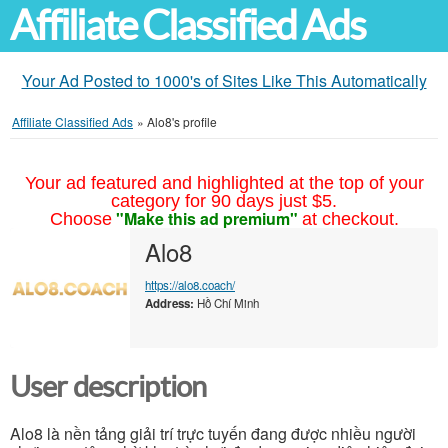
Affiliate Classified Ads
Your Ad Posted to 1000's of Sites Like This Automatically
Affiliate Classified Ads
»
Alo8's profile
Your ad featured and highlighted at the top of your
category for 90 days just $5.
"Make this ad premium"
Choose
at checkout.
Alo8
https://alo8.coach/
Address:
Hồ Chí Minh
User description
Alo8 là nền tảng giải trí trực tuyến đang được nhiều người